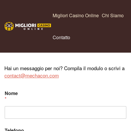
Migliori Casino Online
Chi Siamo
Contatto
Hai un messaggio per noi? Compila il modulo o scrivi a
contact@mechacon.com
Nome
*
Telefono