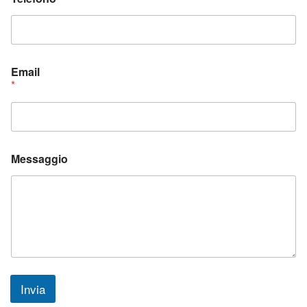
Email
*
Messaggio
Invia